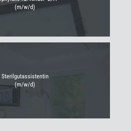
(m/w/d)
Sterilgutassistentin
(m/w/d)