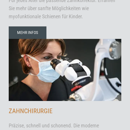
Für jedes Alter die passende Zahnkorrektur. Erfahren
Sie mehr über sanfte Möglichkeiten wie
myofunktionale Schienen für Kinder.
MEHR INFOS
ZAHNCHIRURGIE
Präzise, schnell und schonend. Die moderne